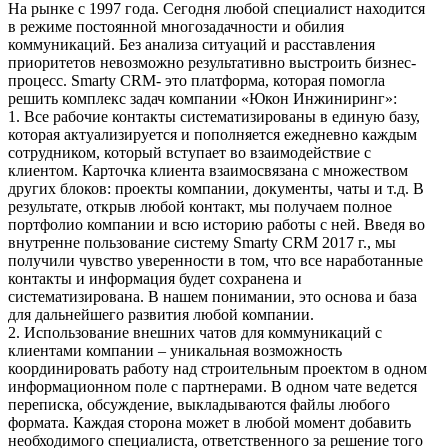
На рынке с 1997 года.
Сегодня любой специалист находится
в режиме постоянной многозадачности и обилия
коммуникаций. Без анализа ситуаций и расставления
приоритетов невозможно результативно выстроить бизнес-
процесс. Smarty CRM- это платформа, которая помогла
решить комплекс задач компании «Юкон Инжиниринг»:
1. Все рабочие контакты систематизированы в единую базу,
которая актуализируется и пополняется ежедневно каждым
сотрудником, который вступает во взаимодействие с
клиентом. Карточка клиента взаимосвязана с множеством
других блоков: проекты компании, документы, чаты и т.д. В
результате, открыв любой контакт, мы получаем полное
портфолио компании и всю историю работы с ней. Введя во
внутренне пользование систему Smarty CRM 2017 г., мы
получили чувство уверенности в том, что все наработанные
контакты и информация будет сохранена и
систематизирована. В нашем понимании, это основа и база
для дальнейшего развития любой компании.
2. Использование внешних чатов для коммуникаций с
клиентами компании – уникальная возможность
координировать работу над строительным проектом в одном
информационном поле с партнерами. В одном чате ведется
переписка, обсуждение, выкладываются файлы любого
формата. Каждая сторона может в любой момент добавить
необходимого специалиста, ответственного за решение того